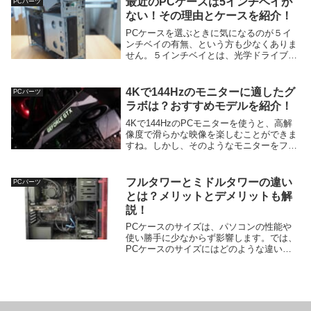
最近のPCケースは5インチベイが
PCパーツ
とはどういう...
ない！その理由とケースを紹介！
PCケースを選ぶときに気になるのが５イ
ンチベイの有無、という方も少なくありま
せん。５インチベイとは、光学ドライブや
ファンコントローラーなどのパーツを取り
付けることができるスペースのことです
ね。最近では５インチベイが搭載されてい
4Kで144Hzのモニターに適したグ
PCパーツ
ないPCケース...
ラボは？おすすめモデルを紹介！
4Kで144HzのPCモニターを使うと、高解
像度で滑らかな映像を楽しむことができま
すね。しかし、そのようなモニターをフル
に活用するには、それに見合った性能のグ
ラフィックボード（グラボ）が必要です。
では、どのようなグラボが4Kで144Hzの
フルタワーとミドルタワーの違い
PCパーツ
モ...
とは？メリットとデメリットも解
説！
PCケースのサイズは、パソコンの性能や
使い勝手に少なからず影響します。では、
PCケースのサイズにはどのような違いが
あるのでしょうか。この記事では、PCケ
ースのサイズの中でも代表的なフルタワー
とミドルタワーについて、それぞれのメリ
ットとデメリ...