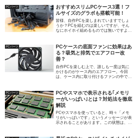
おすすめスリムPCケース3選！フ
PCパーツ
ルサイズのグラボも搭載可能！
皆様、自作PCを楽しまれていますでしょ
うか？PCを組むのは楽しいですが、そん
なにホイホイ組めるものでは無いですよ
ね・・。（お金、場所、etc...）SSDやメ
モリを増設してみたり、CPUクーラーを変
えてみたりと、ちょこちょこ手を入れてい
PCケースの底面ファンに効果はあ
PCパーツ
ます...
る？吸気と排気でエアフロー改
善？
自作PCを楽しむ上で、誰しも一度は気に
かけるのがケース内のエアフロー。今回
は、ケース内に取り付けるファンの中で
も、比較的影の薄い底面ファンについてご
紹介します。(安くて使えるケースファン
といえば、やっぱり安定なのは
PCやスマホで表示される｢メモリ
PCパーツ
Thermalright↓...
ーがいっぱい｣とは？対処法を徹底
解説
PCやスマホを使っていると、時々「メモ
リがいっぱいです」というメッセージが表
示されることがあります。この状態は、デ
バイスの性能を低下させたり、動作が重く
なったり、エラーが発生したりする原因に
なります。では、メモリがいっぱいになる