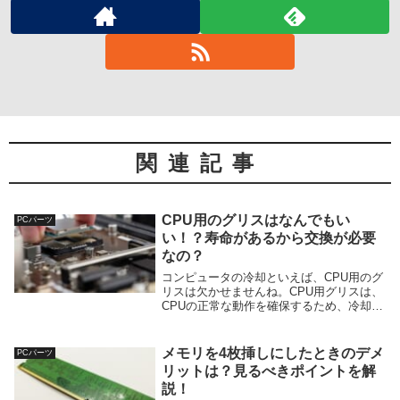
関連記事
CPU用のグリスはなんでもい
PCパーツ
い！？寿命があるから交換が必要
なの？
コンピュータの冷却といえば、CPU用のグ
リスは欠かせませんね。CPU用グリスは、
CPUの正常な動作を確保するため、冷却時
の熱の伝導性を上げるという大切な役割を
果たします。ですが、安いものから高いも
のまでピンキリ。一体どんなCPUグリスを
メモリを4枚挿しにしたときのデメ
PCパーツ
選べ...
リットは？見るべきポイントを解
説！