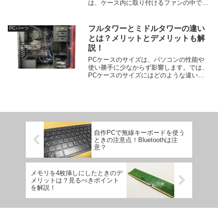
は、ケース内に取り付けるファンの中で
も、比較的影の薄い底面ファンについてご
紹介します。(安くて使えるケースファン
といえば、やっぱり安定なのは
フルタワーとミドルタワーの違い
PCパーツ
Thermalright↓...
とは？メリットとデメリットも解
説！
PCケースのサイズは、パソコンの性能や
使い勝手に少なからず影響します。では、
PCケースのサイズにはどのような違いが
あるのでしょうか。この記事では、PCケ
ースのサイズの中でも代表的なフルタワー
とミドルタワーについて、それぞれのメリ
ットとデメリ...
自作PCで無線キーボードを使う
ときの注意点！Bluetoothは注
意？
メモリを4枚挿しにしたときのデ
メリットは？見るべきポイント
を解説！