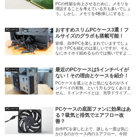
PCの性能を向上させるために、メモリを
増設することを考えている方も多いでしょ
う。しかし、メモリを4枚挿しにすると、
思わぬデメリットが発生する可能性があり
ます。この記事では、メモリを4枚挿しに
するときのデメリットと、それを回避する
おすすめスリムPCケース3選！フ
PCパーツ
ためのポイン...
ルサイズのグラボも搭載可能！
皆様、自作PCを楽しまれていますでしょ
うか？PCを組むのは楽しいですが、そん
なにホイホイ組めるものでは無いですよ
ね・・。（お金、場所、etc...）SSDやメ
モリを増設してみたり、CPUクーラーを変
えてみたりと、ちょこちょこ手を入れてい
最近のPCケースは5インチベイが
PCパーツ
ます...
ない！その理由とケースを紹介！
PCケースを選ぶときに気になるのが５イ
ンチベイの有無、という方も少なくありま
せん。５インチベイとは、光学ドライブや
ファンコントローラーなどのパーツを取り
付けることができるスペースのことです
ね。最近では５インチベイが搭載されてい
PCケースの底面ファンに効果はあ
PCパーツ
ないPCケース...
る？吸気と排気でエアフロー改
善？
自作PCを楽しむ上で、誰しも一度は気に
かけるのがケース内のエアフロー。今回